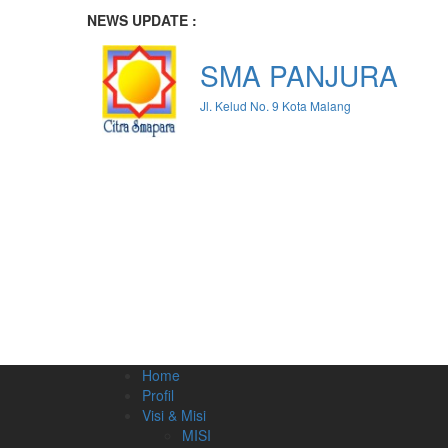
NEWS UPDATE :
Pisah Kenang Angkatan 2022 Te
Gali Potensi Siswa Melalui Fes
Bazar Doubletrack Entrepreneur
SMA PANJURA
Sukses Gelar Doubletrack Day: D
Peringatan Maulid Nabi Muhamm
Jl. Kelud No. 9 Kota Malang
Lolos SNMPTN 2021, Universitas
RINDU BELAJAR TATAP MUKA, 
SMA PANJURA Naik 271 Peringka
GEBYAR HUT RI KE 77: Bazar, G
?���?�SMAPARA FASHION
Home
Profil
Visi & Misi
MISI