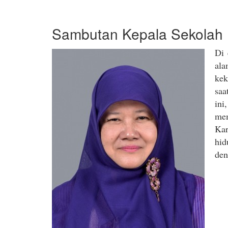
Di 
ala
kek
saa
in
mem
Kar
hid
den